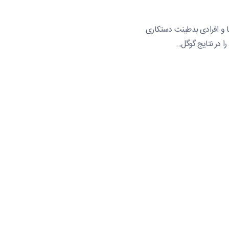
ا و افرادی بدطینت دستکاری
را در نتایج گوگل…