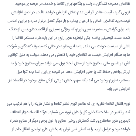
تقاضای مصرف کنندگان، دولت و بنگاهها برای کالاها و خدمات بر عرضه ی موجود
فزونی گیرد، قیمت ها در اثر این عدم تعادل افزایش خواهد یافت. در اصل افزایش
قیمت باید تقاضای اضافی را از میان بردارد و بار دیگر تعادل برقرار سازد و بر این اساس
باید برای گرایش مستمر به سوی تورم، که ویژگی بسیاری از اقتصادهای پس از جنگ
شده است، توصیفی یافت. یکی ازنظریه های رایج در این باره مازاد مستمر تقاضا را
ناشی از سیاست دولت می داند. بنا به این نظریه در حالی که مصرف کنندگان و شرکت
ها به هنگام افزایش قیمت ها تقاضای خود را کاهش می دهند، دولت به دلیل توانایی
اش در تامین مالی مخارج خود از محل ایجاد پول، می تواند میزان مخارج خود را به
ارزش واقعی حفظ کند یا حتی افزایش دهد. در نتیجه ی این اقدام نه تنها میل
مستمر به تورم بوجود می آید بلکه سهم بخش دولتی از کل منابع موجود در اقتصاد نیز
افزایش می یابد.
تورم انتقال تقاضا: نظریه ای که عناصر تورم فشار تقاضا و فشار هزینه را با هم ترکیب می
کند و تغییر در ساخت تقاضای کل را دلیل تورم می شمارد. هرگاه اقتصاد دچار انعطاف
ناپذیری های ساختاری باشد، گسترش برخی صنایع با افول برخی دیگر از صنایع همراه
خواهد بود و عوامل تولید را به آسانی نمی توان به بخش های تولیدی انتقال داد. از