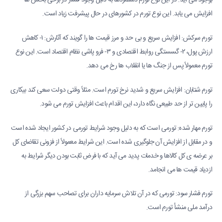
بوجود می آید. در این نوع تورم دستمزدها به دلیل وجود فشار در برخی بخش ها
افزایش می یابد. این نوع تورم در کشورهای در حال پیشرفت زیاد است.
تورم سرکش: افزایش سریع و بی حد و مرز قیمت ها را گویند که آثارش: ۱- کاهش
ارزش پول، ۲- گسستگی روابط اقتصادی و ۳- فرو پاشی نظام اقتصاد است. این نوع
تورم معمولاً پس از جنگ ها یا انقلاب ها رخ می دهد.
تورم شتابان: افزایش سریع و شدید نرخ تورم است. مثلاً وقتی دولت سعی کند بیکاری
را پایین تر از حد طبیعی نگاه دارد، این اقدام باعث افزایش تورم می شود.
تورم مهار شده: تورمی است که به دلیل وجود شرایط تورمی در کشور ایجاد شده است
و در مقابل از افزایش آن جلوگیری شده است. این شرایط معمولاً از فزونی تقاضای کل
بر عرضه ی کل کالاها و خدمات پدید می آید که با فرض ثابت بودن دیگر شرایط به
ازدیاد قیمت ها می انجامد.
تورم فشار سود: تورمی که در آن تلاش سرمایه داران برای تصاحب سهم بزرگی از
درآمد ملی منشأ تورم است.