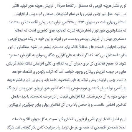
تورم فشار هزینه: تورمی که مستقل از تقاضا صرفاً از افزایش هزینه های تولید ناشی
می شود. مثال بارز چنین تورمی را در تمام کشورهای صنعتی غرب پس از افزایش
استثنایی بهای نفت در سالهای ۱۹۷۳ و ۱۹۷۸ می توان دید. برخی اقتصاددانان معتقدند
که متداولترین منبع تورم فشار هزینه قدرت اتحادیه های کشوری است که اضافه
دستمزدی بیش از افزایش بازدهی بدست می آورند و این خود در یک مارپیچ تورمی
موجب افزایش قیمت ها و متقابلاً تقاضا برای دستمزد بیشتر می شود. منتقدان از این
نظریه استدلال می کنند که اگر اتحادیه های کارگری هنگامی موفق به افزایش دستمزد
شوند که سطح تقاضای کل برای جبران آن به اندازه ی کافی افزایش نیافته باشد گرایش
هایی در جهت افزایش بیکاری بوجود خواهد آمد که اثرات رکودی بر اقتصاد خواهد
داشت. چنین فرایندی نمی تواند به طور نامحدود ادامه یابد و بنابراین تورم فشار هزینه
یقیناً نمی تواند بیان کننده ی تورم مزمنی باشد که کشور های اروپای غربی پس از جنگ
جهانی دوم به آن دچار شدند. لذا افزایش قیمت را در مرحله نخست، یا باید حاصل
تقاضای اضافی دانست و یا حاصل بالا بردن کل تقاضای پولی برای جلوگیری از بیکاری.
تورم فشار تقاضا: تورم ناشی از فزونی تقاضای کل نسبت به کل جریان کالا و خدمات
ایجاد شده در اقتصادی که همه ی عوامل تولید را با ظرفیت کامل بکار گرفته باشد. هرگاه