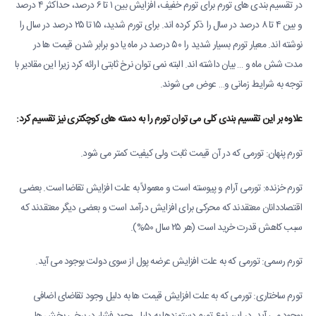
در تقسیم بندی های تورم براى تورم خفیف، افزایش بین ۱ تا ۶ درصد، حداکثر ۴ درصد
و بین ۴ تا ۸ درصد در سال را ذکر کرده اند. براى تورم شدید، ۱۵ تا ۲۵ درصد در سال را
نوشته اند. معیار تورم بسیار شدید را ۵۰ درصد در ماه یا دو برابر شدن قیمت ها در
مدت شش ماه و … بیان داشته اند. البته نمی توان نرخ ثابتی ارائه کرد زیرا این مقادیر با
توجه به شرایط زمانی و… عوض می شوند.
علاوه
بر
این
تقسیم
بندی
کلی
می
توان
تورم
را
به
دسته
های
کوچکتری
نیز
تقسیم
کرد:
تورم پنهان: تورمی که در آن قیمت ثابت ولی کیفیت کمتر می شود.
تورم خزنده: تورمی آرام و پیوسته است و معمولاً به علت افزایش تقاضا است. بعضی
اقتصاددانان معتقدند که محرکی برای افزایش درآمد است و بعضی دیگر معتقدند که
سبب کاهش قدرت خرید است (هر ۲۵ سال ۵۰%).
تورم رسمی: تورمی که به علت افزایش عرضه پول از سوی دولت بوجود می آید.
تورم ساختاری: تورمی که به علت افزایش قیمت ها به دلیل وجود تقاضای اضافی