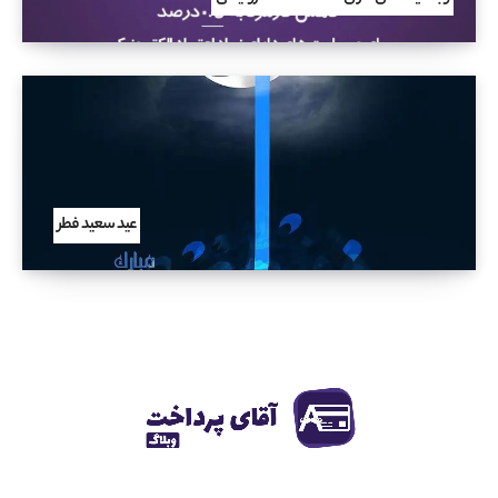
عید سعید فطر