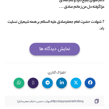
دلم هواى بقیع دارد و غم صادق
عزا گرفته دل من ز ماتم صادق . . .
? شهادت حضرت امام جعفرصادق علیه السلام بر همه شیعیان تسلیت
باد.
نمایش دیدگاه ها
اشتراک گذاری: